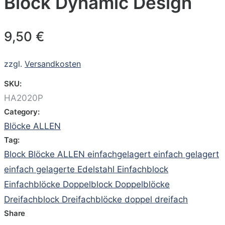
Block Dynamic Design
9,50
€
zzgl.
Versandkosten
SKU:
HA2020P
Category:
Blöcke ALLEN
Tag:
Block Blöcke ALLEN einfachgelagert einfach gelagert
einfach gelagerte Edelstahl Einfachblock
Einfachblöcke Doppelblock Doppelblöcke
Dreifachblock Dreifachblöcke doppel dreifach
Share