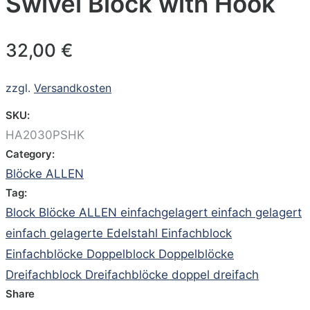
Swivel Block with Hook
32,00
€
zzgl.
Versandkosten
SKU:
HA2030PSHK
Category:
Blöcke ALLEN
Tag:
Block Blöcke ALLEN einfachgelagert einfach gelagert
einfach gelagerte Edelstahl Einfachblock
Einfachblöcke Doppelblock Doppelblöcke
Dreifachblock Dreifachblöcke doppel dreifach
Share