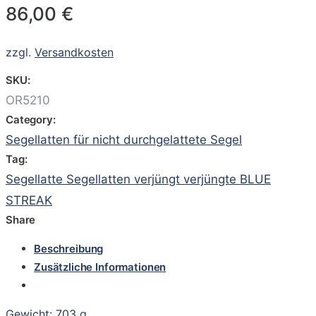
86,00
€
zzgl.
Versandkosten
SKU:
OR5210
Category:
Segellatten für nicht durchgelattete Segel
Tag:
Segellatte Segellatten verjüngt verjüngte BLUE
STREAK
Share
Beschreibung
Zusätzliche Informationen
Gewicht: 703 g