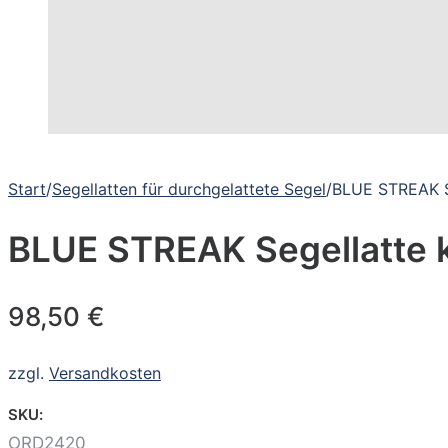
Start
/
Segellatten für durchgelattete Segel
/
BLUE STREAK S
BLUE STREAK Segellatte
98,50
€
zzgl.
Versandkosten
SKU:
ORD2420