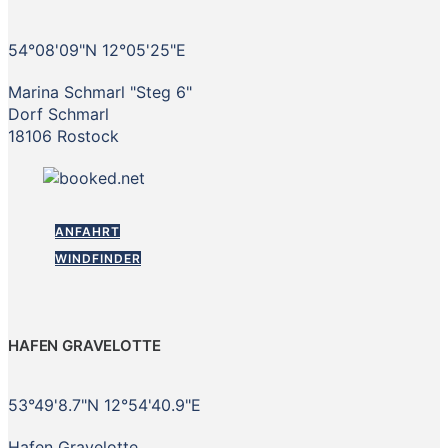
54°08'09"N 12°05'25"E
Marina Schmarl "Steg 6"
Dorf Schmarl
18106 Rostock
ANFAHRT
WINDFINDER
HAFEN GRAVELOTTE
53°49'8.7"N 12°54'40.9"E
Hafen Gravelotte