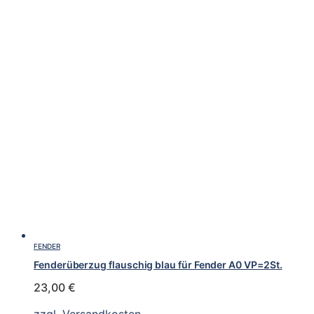
FENDER
Fenderüberzug flauschig blau für Fender A0 VP=2St.
23,00
€
zzgl.
Versandkosten