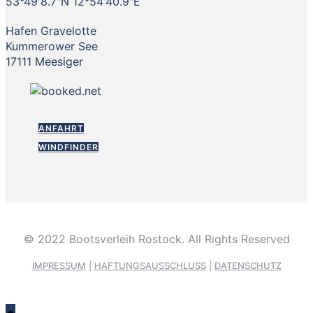
53°49'8.7"N 12°54'40.9"E
Hafen Gravelotte
Kummerower See
17111 Meesiger
ANFAHRT
WINDFINDER
© 2022 Bootsverleih Rostock. All Rights Reserved
IMPRESSUM
|
HAFTUNGSAUSSCHLUSS
|
DATENSCHUTZ