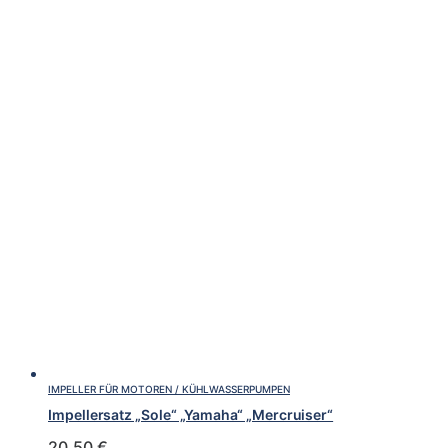
IMPELLER FÜR MOTOREN / KÜHLWASSERPUMPEN
Impellersatz „Sole“ „Yamaha“ „Mercruiser“
20,50
€