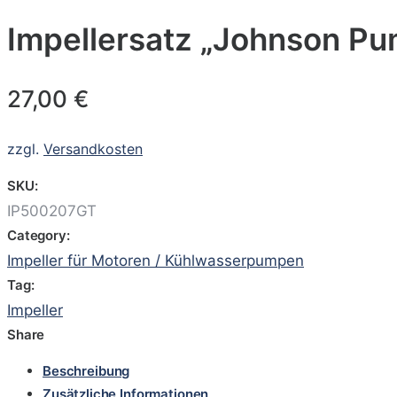
Impellersatz „Johnson Pu
27,00
€
zzgl.
Versandkosten
SKU:
IP500207GT
Category:
Impeller für Motoren / Kühlwasserpumpen
Tag:
Impeller
Share
Beschreibung
Zusätzliche Informationen