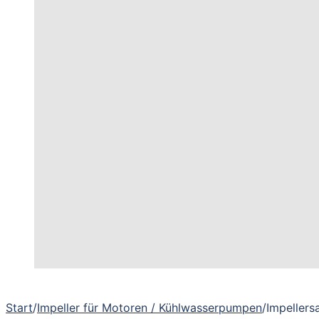
Start
/
Impeller für Motoren / Kühlwasserpumpen
/
Impellers