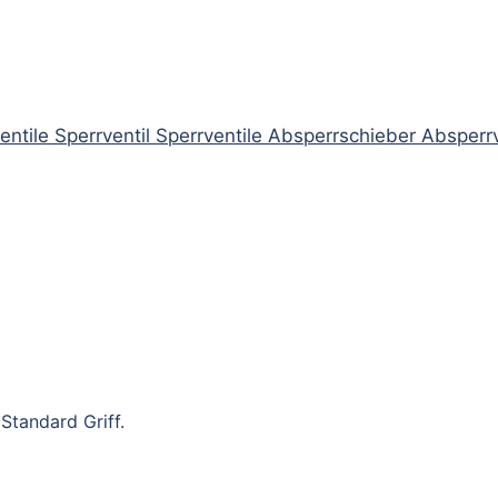
ntile Sperrventil Sperrventile Absperrschieber Absperrv
Standard Griff.