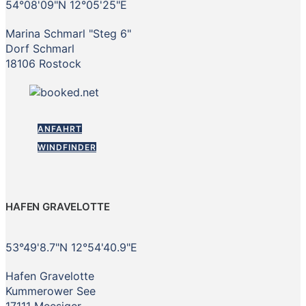
54°08'09"N 12°05'25"E
Marina Schmarl "Steg 6"
Dorf Schmarl
18106 Rostock
ANFAHRT
WINDFINDER
HAFEN GRAVELOTTE
53°49'8.7"N 12°54'40.9"E
Hafen Gravelotte
Kummerower See
17111 Meesiger