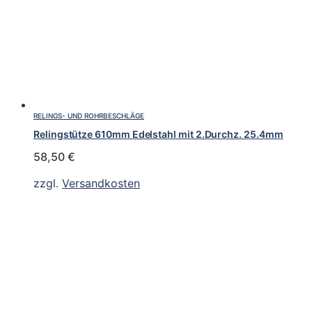
RELINGS- UND ROHRBESCHLÄGE
Relingstütze 610mm Edelstahl mit 2.Durchz. 25.4mm
58,50
€
zzgl.
Versandkosten