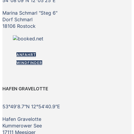
54°08'09"N 12°05'25"E
Marina Schmarl "Steg 6"
Dorf Schmarl
18106 Rostock
ANFAHRT
WINDFINDER
HAFEN GRAVELOTTE
53°49'8.7"N 12°54'40.9"E
Hafen Gravelotte
Kummerower See
17111 Meesiger