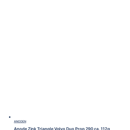
ANODEN
Anode Zink Triangle Volvo Duo Prop 290 ca. 112g