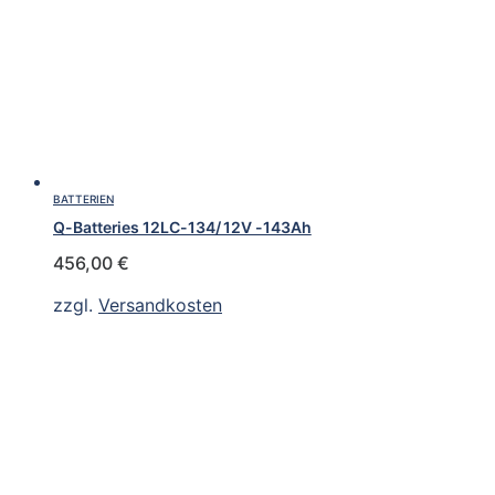
BATTERIEN
Q-Batteries 12LC-134/ 12V -143Ah
456,00
€
zzgl.
Versandkosten