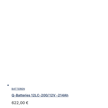
BATTERIEN
Q-Batteries 12LC-200/ 12V -214Ah
622,00
€