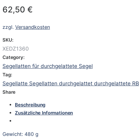
62,50
€
zzgl.
Versandkosten
SKU:
XEDZ1360
Category:
Segellatten für durchgelattete Segel
Tag:
Segellatte Segellatten durchgelattet durchgelattete R
Share
Beschreibung
Zusätzliche Informationen
Gewicht: 480 g