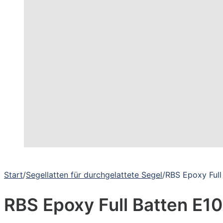
Start
/
Segellatten für durchgelattete Segel
/
RBS Epoxy Ful
RBS Epoxy Full Batten E