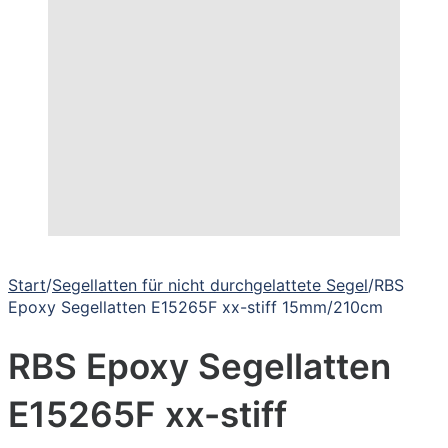
Start
/
Segellatten für nicht durchgelattete Segel
/
RBS
Epoxy Segellatten E15265F xx-stiff 15mm/210cm
RBS Epoxy Segellatten
E15265F xx-stiff