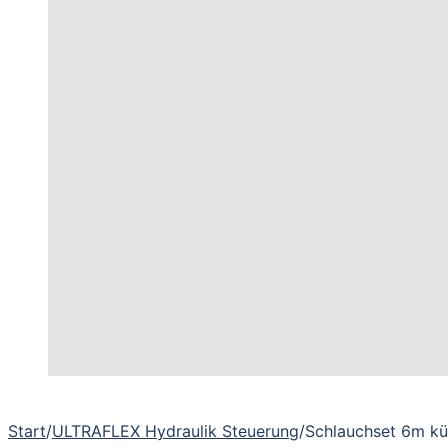
Start
/
ULTRAFLEX Hydraulik Steuerung
/
Schlauchset 6m kü