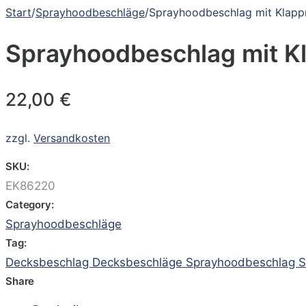
Start
/
Sprayhoodbeschläge
/
Sprayhoodbeschlag mit Klapp
Sprayhoodbeschlag mit K
22,00
€
zzgl.
Versandkosten
SKU:
EK86220
Category:
Sprayhoodbeschläge
Tag:
Decksbeschlag Decksbeschläge Sprayhoodbeschlag S
Share