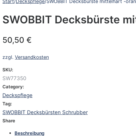
Start
/
Deckspflege
/
SWOBBIT Decksbürste mittelhart -ora
SWOBBIT Decksbürste mit
50,50
€
zzgl.
Versandkosten
SKU:
SW77350
Category:
Deckspflege
Tag:
SWOBBIT Decksbürsten Schrubber
Share
Beschreibung