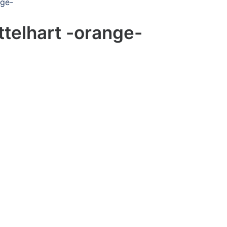
nge-
telhart -orange-