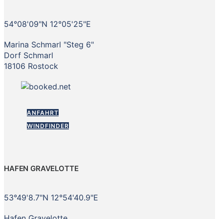
54°08'09"N 12°05'25"E
Marina Schmarl "Steg 6"
Dorf Schmarl
18106 Rostock
ANFAHRT
WINDFINDER
HAFEN GRAVELOTTE
53°49'8.7"N 12°54'40.9"E
Hafen Gravelotte