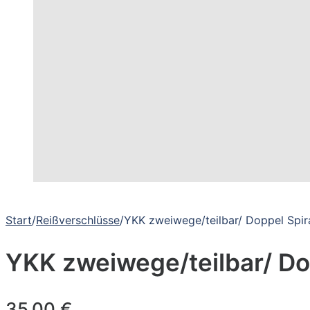
Start
/
Reißverschlüsse
/
YKK zweiwege/teilbar/ Doppel Spi
YKK zweiwege/teilbar/ Do
35,00
€