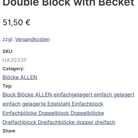
Double Block with Becket
51,50
€
zzgl.
Versandkosten
SKU:
HA2033P
Category:
Blöcke ALLEN
Tag:
Block Blöcke ALLEN einfachgelagert einfach gelagert
einfach gelagerte Edelstahl Einfachblock
Einfachblöcke Doppelblock Doppelblöcke
Dreifachblock Dreifachblöcke doppel dreifach
Share