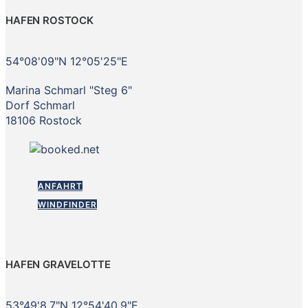
HAFEN ROSTOCK
54°08'09"N 12°05'25"E
Marina Schmarl "Steg 6"
Dorf Schmarl
18106 Rostock
ANFAHRT
WINDFINDER
HAFEN GRAVELOTTE
53°49'8.7"N 12°54'40.9"E