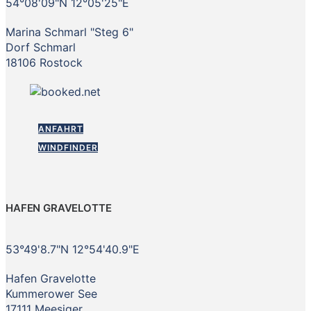
54°08'09"N 12°05'25"E
Marina Schmarl "Steg 6"
Dorf Schmarl
18106 Rostock
ANFAHRT
WINDFINDER
HAFEN GRAVELOTTE
53°49'8.7"N 12°54'40.9"E
Hafen Gravelotte
Kummerower See
17111 Meesiger