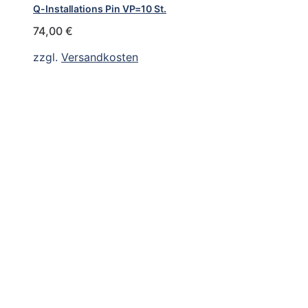
Q-Installations Pin VP=10 St.
74,00
€
zzgl.
Versandkosten