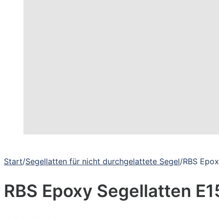
Start
/
Segellatten für nicht durchgelattete Segel
/
RBS Epox
RBS Epoxy Segellatten E