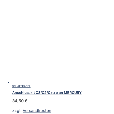
SCHALTKABEL
Anschlusskit C8/C2/Czero an MERCURY
34,50
€
zzgl.
Versandkosten