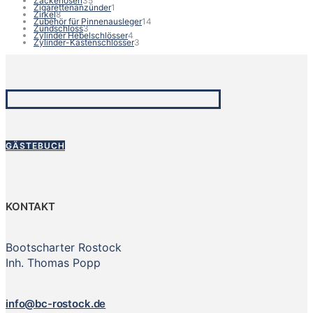
Zackenösen
35
Produkte
1
Zigarettenanzünder
1
8
Produkt
Zirkel
8
Produkte
14
Zubehör für Pinnenausleger
14
3
Produkte
Zündschloss
3
Produkte
4
Zylinder Hebelschlösser
4
Produkte
3
Zylinder-Kastenschlösser
3
Produkte
GÄSTEBUCH
KONTAKT
Bootscharter Rostock
Inh. Thomas Popp
info@bc-rostock.de