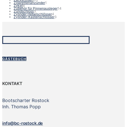
Produkte
1
Zigarettenanzünder
1
8
Produkt
Zirkel
8
Produkte
14
Zubehör für Pinnenausleger
14
3
Produkte
Zündschloss
3
Produkte
4
Zylinder Hebelschlösser
4
Produkte
3
Zylinder-Kastenschlösser
3
Produkte
GÄSTEBUCH
KONTAKT
Bootscharter Rostock
Inh. Thomas Popp
info@bc-rostock.de