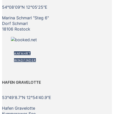
54°08'09"N 12°05'25"E
Marina Schmarl "Steg 6"
Dorf Schmarl
18106 Rostock
ANFAHRT
WINDFINDER
HAFEN GRAVELOTTE
53°49'8.7"N 12°54'40.9"E
Hafen Gravelotte
Kummerower See