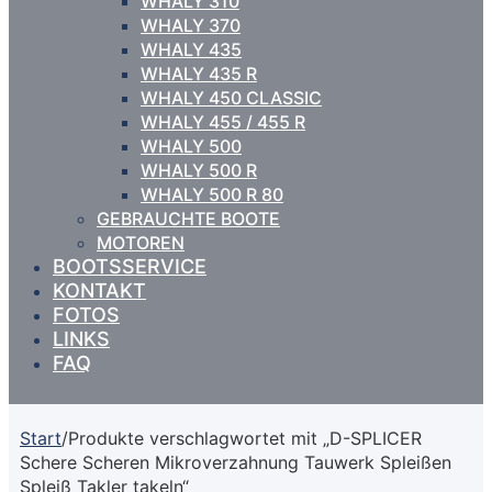
WHALY 310
WHALY 370
WHALY 435
WHALY 435 R
WHALY 450 CLASSIC
WHALY 455 / 455 R
WHALY 500
WHALY 500 R
WHALY 500 R 80
GEBRAUCHTE BOOTE
MOTOREN
BOOTSSERVICE
KONTAKT
FOTOS
LINKS
FAQ
Start
/
Produkte verschlagwortet mit „D-SPLICER
Schere Scheren Mikroverzahnung Tauwerk Spleißen
Spleiß Takler takeln“