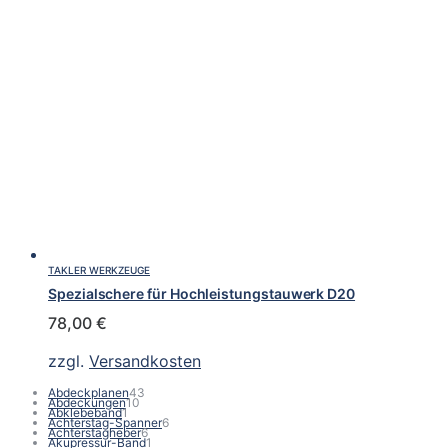
TAKLER WERKZEUGE
Spezialschere für Hochleistungstauwerk D20
78,00
€
zzgl.
Versandkosten
43
Abdeckplanen
43
10
Produkte
Abdeckungen
10
1
Produkte
Abklebeband
1
Produkt
6
Achterstag-Spanner
6
6
Produkte
Achterstagheber
6
Produkte
1
Akupressur-Band
1